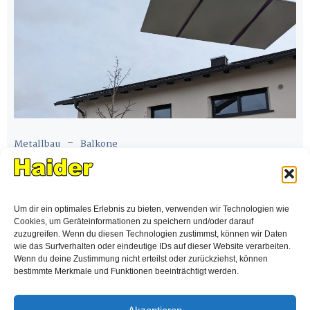
-
Metallbau
Balkone
BALKONMONTAGE IN MÜHLDORF
Montage eines Stahlbalkons als Anbaubalkon an
Um dir ein optimales Erlebnis zu bieten, verwenden wir Technologien wie
einem Einfamilienhaus. Die Grundkonstruktion besteht
Cookies, um Geräteinformationen zu speichern und/oder darauf
aus UPN-Trägern mit Auflagern für
zuzugreifen. Wenn du diesen Technologien zustimmst, können wir Daten
wie das Surfverhalten oder eindeutige IDs auf dieser Website verarbeiten.
Wenn du deine Zustimmung nicht erteilst oder zurückziehst, können
bestimmte Merkmale und Funktionen beeinträchtigt werden.